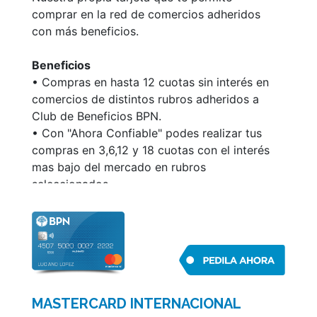
comprar en la red de comercios adheridos
con más beneficios.
Beneficios
• Compras en hasta 12 cuotas sin interés en
comercios de distintos rubros adheridos a
Club de Beneficios BPN.
• Con "Ahora Confiable" podes realizar tus
compras en 3,6,12 y 18 cuotas con el interés
mas bajo del mercado en rubros
seleccionados.
• Cuotificación de saldo te brinda la
posibilidad de abonar en cuotas fijas tu
resumen de cuenta o cualquiera de los
consumos realizados en un pago, en el plazo
más conveniente.
• Débito automático de impuestos y
MASTERCARD INTERNACIONAL
servicios.