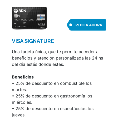
• Adelantos en efectivo.
• Compras en hasta 3 cuotas sin interés en
comercios de distintos rubros adheridos a
Club de Beneficios BPN.
• Cuotificación de saldo o consumos: "Plan
V" te brinda la posibilidad de abonar en
VISA SIGNATURE
cuotas fijas tu resumen de cuenta o
cualquiera de los consumos realizados en un
Una tarjeta única, que te permite acceder a
pago, en el plazo más conveniente.
beneficios y atención personalizada las 24 hs
• Débito automático de impuestos y
del día estés donde estés.
servicios.
• Pago de impuestos y servicios por teléfono
Beneficios
o Internet.
• 25% de descuento en combustible los
• Gestión de Claves PIN.
martes.
• Renovación automática.
• 25% de descuento en gastronomía los
• Podés ver la información de tu cuenta y
miércoles.
administrar la misma a través de Mis Tarjetas.
• 25% de descuento en espectáculos los
jueves.
Para acceder a más información sobre las