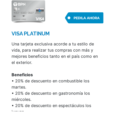
cuotas fijas tu resumen de cuenta o
cualquiera de los consumos realizados en un
pago, en el plazo más conveniente.
• Débito automático de impuestos y
servicios.
VISA PLATINUM
• Pago de impuestos y servicios por teléfono
o Internet.
Una tarjeta exclusiva acorde a tu estilo de
• Gestión de Claves PIN.
vida, para realizar tus compras con más y
• Renovación automática.
mejores beneficios tanto en el país como en
el exterior.
Podés acceder a información de tu cuenta y
administrar la misma a través de Mis Tarjetas.
Beneficios
Para acceder a más información sobre las
• 20% de descuento en combustible los
características y condiciones de los servicios
martes.
detallados, ingresá en www.visa.com.ar.
• 20% de descuento en gastronomía los
miércoles.
• 20% de descuento en espectáculos los
jueves.