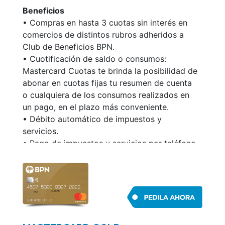
• Renovación automática.
Beneficios
• Compras en hasta 3 cuotas sin interés en
Podés ver la información de tu cuenta y
comercios de distintos rubros adheridos a
administrar la misma a través
Club de Beneficios BPN.
www.confiablebpn.com.ar
• Cuotificación de saldo o consumos:
Mastercard Cuotas te brinda la posibilidad de
abonar en cuotas fijas tu resumen de cuenta
o cualquiera de los consumos realizados en
un pago, en el plazo más conveniente.
• Débito automático de impuestos y
servicios.
• Pago de impuestos y servicios por teléfono
o Internet.
• Renovación automática.
Podés ver la información de tu cuenta y
administrar la misma a través de
misconsultas.com.ar/socios