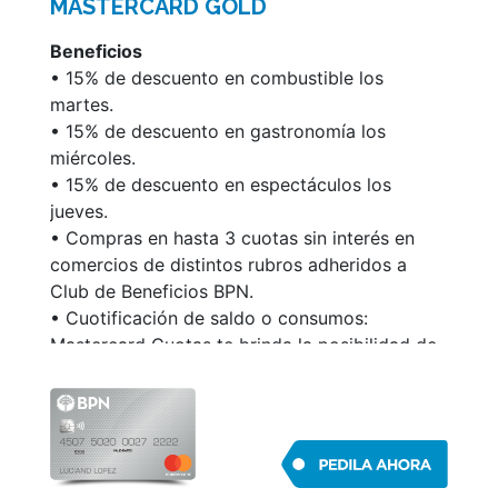
MASTERCARD GOLD
Para acceder a más información sobre las
características y condiciones de esta tarjeta,
Beneficios
ingresá en www.mastercard.com.ar
• 15% de descuento en combustible los
martes.
• 15% de descuento en gastronomía los
miércoles.
• 15% de descuento en espectáculos los
jueves.
• Compras en hasta 3 cuotas sin interés en
comercios de distintos rubros adheridos a
Club de Beneficios BPN.
• Cuotificación de saldo o consumos:
Mastercard Cuotas te brinda la posibilidad de
abonar en cuotas fijas tu resumen de cuenta
o cualquiera de los consumos realizados en
un pago, en el plazo más conveniente.
• Débito automático de impuestos y
servicios.