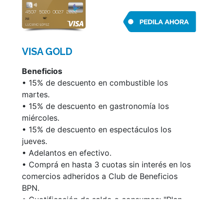
• Gestión de Claves PIN.
administrar la misma a través
• Renovación automática.
misconsultas.com.ar/socios
• Podés acceder a información de tu cuenta
Para acceder a más información sobre las
y administrar la misma a través de Mis
características y condiciones de esta tarjeta,
VISA GOLD
Tarjetas.
ingresá en www.mastercard.com.ar
Beneficios
Para acceder a más información sobre las
• 15% de descuento en combustible los
características y condiciones de los servicios
martes.
detallados, ingresá en www.visa.com.ar.
• 15% de descuento en gastronomía los
miércoles.
• 15% de descuento en espectáculos los
jueves.
• Adelantos en efectivo.
• Comprá en hasta 3 cuotas sin interés en los
comercios adheridos a Club de Beneficios
BPN.
• Cuotificación de saldo o consumos: "Plan
V" te brinda la posibilidad de abonar en