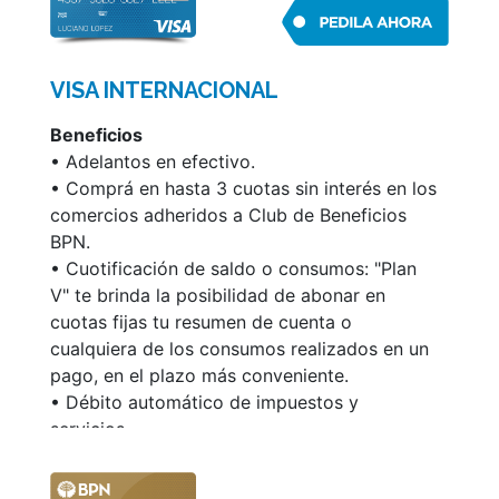
by LoungeKey
• Boingo: wifi con acceso ilimitado y gratuito
• Airport Concierge
VISA INTERNACIONAL
• Compras en hasta 3 cuotas sin interés en
comercios de distintos rubros adheridos a
Beneficios
Club de Beneficios BPN
• Adelantos en efectivo.
• Cuotificación de saldo o consumos:
• Comprá en hasta 3 cuotas sin interés en los
Mastercard Cuotas te brinda la posibilidad de
comercios adheridos a Club de Beneficios
abonar en cuotas fijas tu resumen de cuenta
BPN.
o cualquiera de los consumos realizados en
• Cuotificación de saldo o consumos: "Plan
un pago, en el plazo más conveniente que
V" te brinda la posibilidad de abonar en
elijas.
cuotas fijas tu resumen de cuenta o
• Débito automático de impuestos y
cualquiera de los consumos realizados en un
servicios.
pago, en el plazo más conveniente.
• Pago de impuestos y servicios por teléfono
• Débito automático de impuestos y
o internet.
servicios.
• Renovación automática.
• Pago de impuestos y servicios por teléfono
o Internet.
Podés ver la información de tu cuenta y