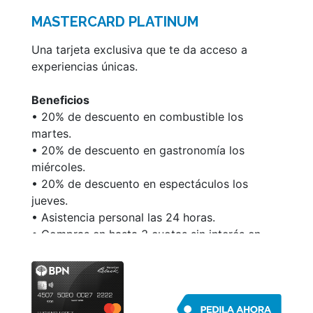
• Pago de impuestos y servicios por teléfono
MASTERCARD PLATINUM
o Internet.
• Renovación automática.
Una tarjeta exclusiva que te da acceso a
• Mastercard Global Service.
experiencias únicas.
Podés ver la información de tu cuenta y
Beneficios
administrar la misma a través
• 20% de descuento en combustible los
misconsultas.com.ar/socios
martes.
Para acceder a más información sobre las
• 20% de descuento en gastronomía los
características y condiciones de esta tarjeta,
miércoles.
ingresá en www.mastercard.com.ar
• 20% de descuento en espectáculos los
jueves.
• Asistencia personal las 24 horas.
• Compras en hasta 3 cuotas sin interés en
comercios de distintos rubros adheridos a
Club de Beneficios BPN
• Cuotificación de saldo o consumos:
Mastercard Cuotas te brinda la posibilidad de