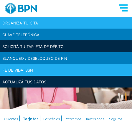
ORGANIZÁ TU CITA
CLAVE TELEFÓNICA
SOLICITÁ TU TARJETA DE DÉBITO
BLANQUEO / DESBLOQUEO DE PIN
FÉ DE VIDA ISSN
ACTUALIZÁ TUS DATOS
Cuentas
Tarjetas
Beneficios
Préstamos
Inversiones
Seguros