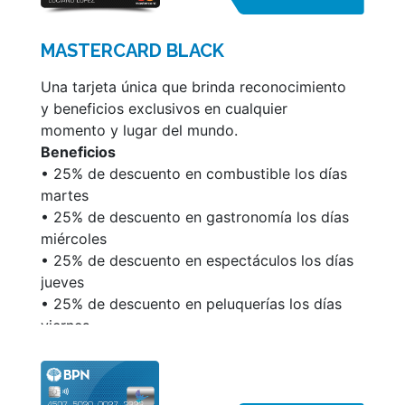
abonar en cuotas fijas tu resumen de cuenta
o cualquiera de los consumos realizados en
MASTERCARD BLACK
un pago, en el plazo más conveniente.
• Débito automático de impuestos y
Una tarjeta única que brinda reconocimiento
servicios.
y beneficios exclusivos en cualquier
• Pago de impuestos y servicios por teléfono
momento y lugar del mundo.
o Internet.
Beneficios
• Renovación automática.
• 25% de descuento en combustible los días
martes
Podés ver la información de tu cuenta y
• 25% de descuento en gastronomía los días
administrar la misma a través de
miércoles
misconsultas.com.ar/socios
• 25% de descuento en espectáculos los días
Para acceder a más información sobre las
jueves
características y condiciones de esta tarjeta,
• 25% de descuento en peluquerías los días
ingresá en www.mastercard.com.ar
viernes
• Mastercard Concierge las 24 horas, los 7
días de la semana
• Mastercard Airport Experiences provided